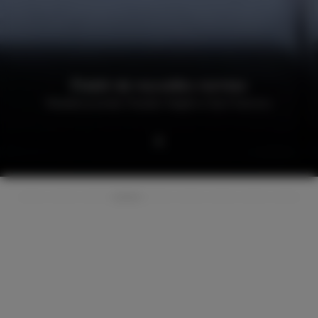
Établir de nouvelles normes
Résidence privée, Presidio Heights à San Francisco