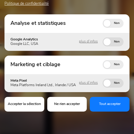
Politique de confidentialité
Analyse et statistiques
Non
Google Analytics
plus d’infos
Non
Google LLC, USA
Marketing et ciblage
Non
Meta Pixel
plus d’infos
Non
Meta Platforms Ireland Ltd., Irlande / USA
Accepter la sélection
Ne rien accepter
Tout accepter