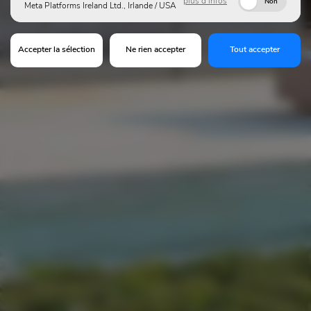
plus d’infos
Non
Meta Platforms Ireland Ltd., Irlande / USA
Accepter la sélection
Ne rien accepter
Tout accepter