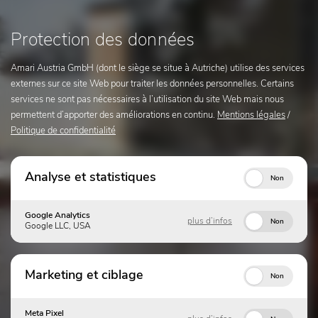
Protection des données
Amari Austria GmbH (dont le siège se situe à Autriche) utilise des services
externes sur ce site Web pour traiter les données personnelles. Certains
services ne sont pas nécessaires à l’utilisation du site Web mais nous
permettent d’apporter des améliorations en continu.
Mentions légales
/
Politique de confidentialité
Analyse et statistiques
Non
Google Analytics
plus d’infos
Non
Google LLC, USA
Marketing et ciblage
Non
Meta Pixel