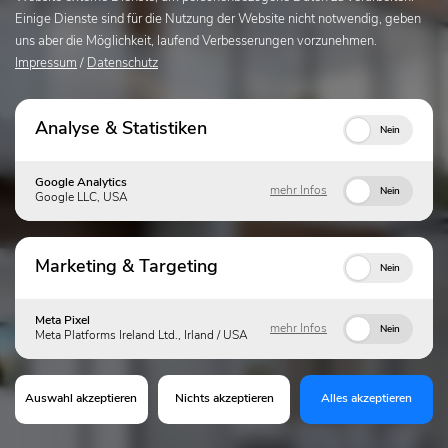
Einige Dienste sind für die Nutzung der Website nicht notwendig, geben
uns aber die Möglichkeit, laufend Verbesserungen vorzunehmen.
Impressum
/
Datenschutz
Analyse & Statistiken
Nein
Google Analytics
mehr Infos
Nein
Google LLC, USA
Marketing & Targeting
Nein
Meta Pixel
mehr Infos
Nein
Meta Platforms Ireland Ltd., Irland / USA
Auswahl akzeptieren
Nichts akzeptieren
Alles akzeptieren