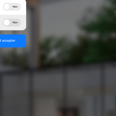
Non
Non
t accepter