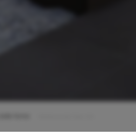
 belle forme
Résidence privée, Texas, USA