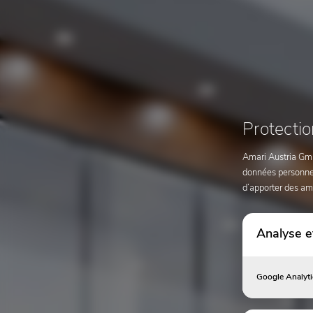
Protecti
Amari Austria GmbH
données personnell
d’apporter des am
Analyse et
Google Analyti