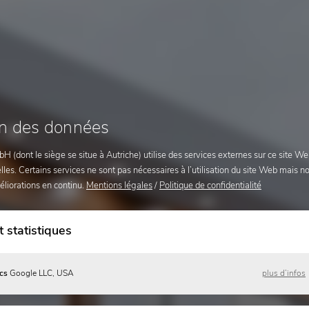
on des données
 (dont le siège se situe à Autriche) utilise des services externes sur ce site Web
es. Certains services ne sont pas nécessaires à l’utilisation du site Web mais 
éliorations en continu.
Mentions légales
/
Politique de confidentialité
 statistiques
cs
Google LLC, USA
plus d’infos