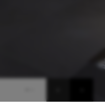
09
/
09