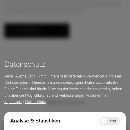
Wirklichkeit werden und machen aus dem Eigenheim einen
Rückzugsort mit entspannter Atmosphäre.
zu den Projekten
Datenschutz
Amari Austria GmbH (mit Firmensitz in Österreich) verwendet auf dieser
Website externe Dienste, um personenbezogene Daten zu verarbeiten.
Einige Dienste sind für die Nutzung der Website nicht notwendig, geben
uns aber die Möglichkeit, laufend Verbesserungen vorzunehmen.
Impressum
/
Datenschutz
AMADEUS MAGAZIN
Analyse & Statistiken
Nein